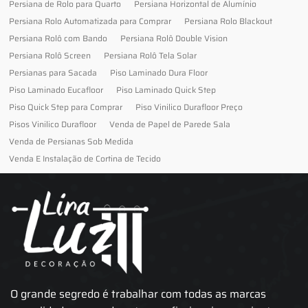
Persiana de Rolo para Quarto
Persiana Horizontal de Alumínio
Persiana Rolo Automatizada para Comprar
Persiana Rolo Blackout
Persiana Rolô com Bando
Persiana Rolô Double Vision
Persiana Rolô Screen
Persiana Rolô Tela Solar
Persianas para Sacada
Piso Laminado Dura Floor
Piso Laminado Eucafloor
Piso Laminado Quick Step
Piso Quick Step para Comprar
Piso Vinilico Durafloor Preço
Pisos Vinilico Durafloor
Venda de Papel de Parede Sala
Venda de Persianas Sob Medida
Venda E Instalação de Cortina de Tecido
O grande segredo é trabalhar com todas as marcas