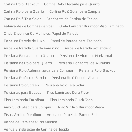
Cortina Rolo Blackout
Cortina Rolo Blecaute para Quarto
Cortina Rolo para Quarto
Cortina Rolô Solar para Comprar
Cortina Rolô Tela Solar
Fabricante de Cortina de Tecido
Fabricante de Cortinas de Voal
Onde Comprar Durafloor Piso Laminado
Onde Encontrar Os Melhores Papel de Parede
Papel de Parede de Luxo
Papel de Parede para Escritorio
Papel de Parede Quarto Feminino
Papel de Parede Sofisticado
Persiana Blecaute para Quarto
Persiana de Alumínio Horizontal
Persiana de Rolo para Quarto
Persiana Horizontal de Alumínio
Persiana Rolo Automatizada para Comprar
Persiana Rolo Blackout
Persiana Rolô com Bando
Persiana Rolô Double Vision
Persiana Rolô Screen
Persiana Rolô Tela Solar
Persianas para Sacada
Piso Laminado Dura Floor
Piso Laminado Eucafloor
Piso Laminado Quick Step
Piso Quick Step para Comprar
Piso Vinilico Durafloor Preço
Pisos Vinilico Durafloor
Venda de Papel de Parede Sala
Venda de Persianas Sob Medida
Venda E Instalação de Cortina de Tecido