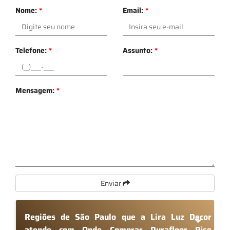
Nome:
*
Email:
*
Telefone:
*
Assunto:
*
Mensagem:
*
Enviar
Regiões de São Paulo que a Lira Luz Decor
atende com Onde Comprar Durafloor Piso