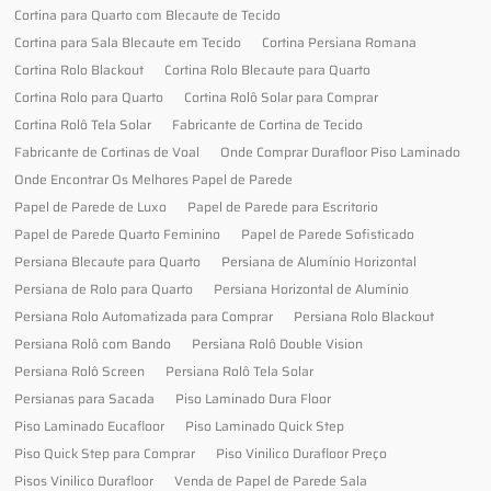
Cortina para Quarto com Blecaute de Tecido
Cortina para Sala Blecaute em Tecido
Cortina Persiana Romana
Cortina Rolo Blackout
Cortina Rolo Blecaute para Quarto
Cortina Rolo para Quarto
Cortina Rolô Solar para Comprar
Cortina Rolô Tela Solar
Fabricante de Cortina de Tecido
Fabricante de Cortinas de Voal
Onde Comprar Durafloor Piso Laminado
Onde Encontrar Os Melhores Papel de Parede
Papel de Parede de Luxo
Papel de Parede para Escritorio
Papel de Parede Quarto Feminino
Papel de Parede Sofisticado
Persiana Blecaute para Quarto
Persiana de Alumínio Horizontal
Persiana de Rolo para Quarto
Persiana Horizontal de Alumínio
Persiana Rolo Automatizada para Comprar
Persiana Rolo Blackout
Persiana Rolô com Bando
Persiana Rolô Double Vision
Persiana Rolô Screen
Persiana Rolô Tela Solar
Persianas para Sacada
Piso Laminado Dura Floor
Piso Laminado Eucafloor
Piso Laminado Quick Step
Piso Quick Step para Comprar
Piso Vinilico Durafloor Preço
Pisos Vinilico Durafloor
Venda de Papel de Parede Sala