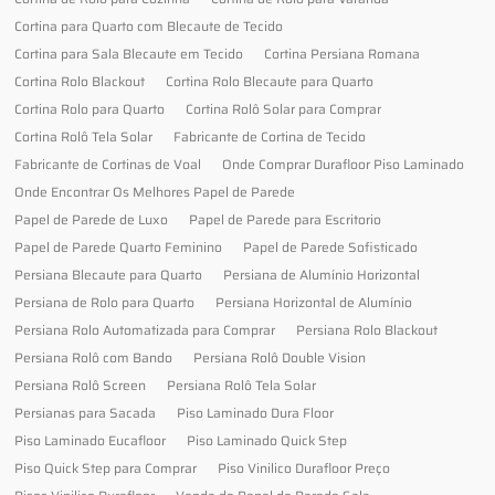
Cortina para Quarto com Blecaute de Tecido
Cortina para Sala Blecaute em Tecido
Cortina Persiana Romana
Cortina Rolo Blackout
Cortina Rolo Blecaute para Quarto
Cortina Rolo para Quarto
Cortina Rolô Solar para Comprar
Cortina Rolô Tela Solar
Fabricante de Cortina de Tecido
Fabricante de Cortinas de Voal
Onde Comprar Durafloor Piso Laminado
Onde Encontrar Os Melhores Papel de Parede
Papel de Parede de Luxo
Papel de Parede para Escritorio
Papel de Parede Quarto Feminino
Papel de Parede Sofisticado
Persiana Blecaute para Quarto
Persiana de Alumínio Horizontal
Persiana de Rolo para Quarto
Persiana Horizontal de Alumínio
Persiana Rolo Automatizada para Comprar
Persiana Rolo Blackout
Persiana Rolô com Bando
Persiana Rolô Double Vision
Persiana Rolô Screen
Persiana Rolô Tela Solar
Persianas para Sacada
Piso Laminado Dura Floor
Piso Laminado Eucafloor
Piso Laminado Quick Step
Piso Quick Step para Comprar
Piso Vinilico Durafloor Preço