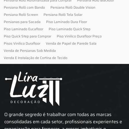
Persiana Rolo Automatizada para Comprar
Persiana Rolo Blackout
Persiana Rolô com Bando
Persiana Rolô Double Vision
Persiana Rolô Screen
Persiana Rolô Tela Solar
Persianas para Sacada
Piso Laminado Dura Floor
Piso Laminado Eucafloor
Piso Laminado Quick Step
Piso Quick Step para Comprar
Piso Vinilico Durafloor Preço
Pisos Vinilico Durafloor
Venda de Papel de Parede Sala
Venda de Persianas Sob Medida
Venda E Instalação de Cortina de Tecido
O grande segredo é trabalhar com todas as marcas
consolidadas em cada setor, profissionais experientes e
organização para fornecer, a preços imbatíveis e