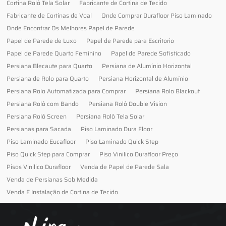
Cortina Rolô Tela Solar
Fabricante de Cortina de Tecido
Fabricante de Cortinas de Voal
Onde Comprar Durafloor Piso Laminado
Onde Encontrar Os Melhores Papel de Parede
Papel de Parede de Luxo
Papel de Parede para Escritorio
Papel de Parede Quarto Feminino
Papel de Parede Sofisticado
Persiana Blecaute para Quarto
Persiana de Alumínio Horizontal
Persiana de Rolo para Quarto
Persiana Horizontal de Alumínio
Persiana Rolo Automatizada para Comprar
Persiana Rolo Blackout
Persiana Rolô com Bando
Persiana Rolô Double Vision
Persiana Rolô Screen
Persiana Rolô Tela Solar
Persianas para Sacada
Piso Laminado Dura Floor
Piso Laminado Eucafloor
Piso Laminado Quick Step
Piso Quick Step para Comprar
Piso Vinilico Durafloor Preço
Pisos Vinilico Durafloor
Venda de Papel de Parede Sala
Venda de Persianas Sob Medida
Venda E Instalação de Cortina de Tecido