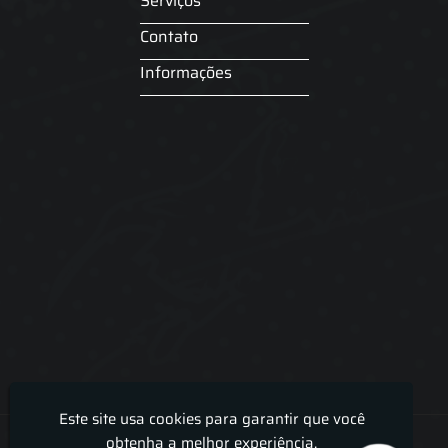
Serviços
Contato
Informações
Este site usa cookies para garantir que você
Lira Luz Decor - Cortinas sob medidas e persianas
obtenha a melhor experiência.