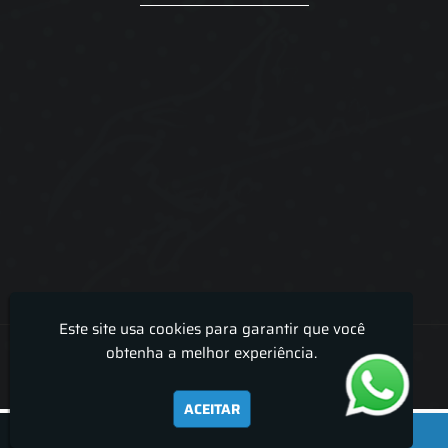
Este site usa cookies para garantir que você
Lira Luz Decor - Cortinas sob medidas e persianas
obtenha a melhor experiência.
ACEITAR