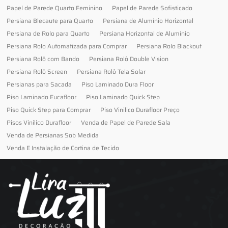
Papel de Parede Quarto Feminino
Papel de Parede Sofisticado
Persiana Blecaute para Quarto
Persiana de Alumínio Horizontal
Persiana de Rolo para Quarto
Persiana Horizontal de Alumínio
Persiana Rolo Automatizada para Comprar
Persiana Rolo Blackout
Persiana Rolô com Bando
Persiana Rolô Double Vision
Persiana Rolô Screen
Persiana Rolô Tela Solar
Persianas para Sacada
Piso Laminado Dura Floor
Piso Laminado Eucafloor
Piso Laminado Quick Step
Piso Quick Step para Comprar
Piso Vinilico Durafloor Preço
Pisos Vinilico Durafloor
Venda de Papel de Parede Sala
Venda de Persianas Sob Medida
Venda E Instalação de Cortina de Tecido