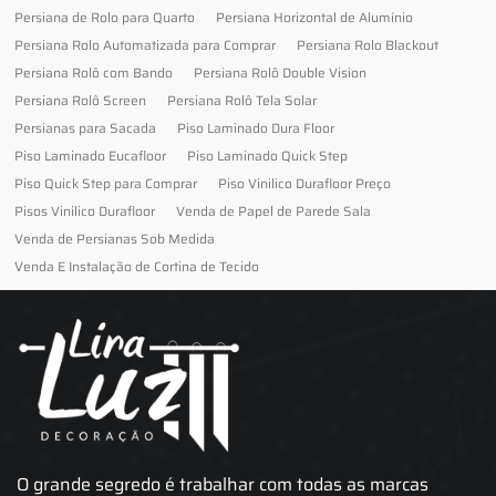
Persiana de Rolo para Quarto
Persiana Horizontal de Alumínio
Persiana Rolo Automatizada para Comprar
Persiana Rolo Blackout
Persiana Rolô com Bando
Persiana Rolô Double Vision
Persiana Rolô Screen
Persiana Rolô Tela Solar
Persianas para Sacada
Piso Laminado Dura Floor
Piso Laminado Eucafloor
Piso Laminado Quick Step
Piso Quick Step para Comprar
Piso Vinilico Durafloor Preço
Pisos Vinilico Durafloor
Venda de Papel de Parede Sala
Venda de Persianas Sob Medida
Venda E Instalação de Cortina de Tecido
O grande segredo é trabalhar com todas as marcas