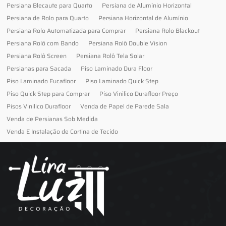
Persiana Blecaute para Quarto
Persiana de Alumínio Horizontal
Persiana de Rolo para Quarto
Persiana Horizontal de Alumínio
Persiana Rolo Automatizada para Comprar
Persiana Rolo Blackout
Persiana Rolô com Bando
Persiana Rolô Double Vision
Persiana Rolô Screen
Persiana Rolô Tela Solar
Persianas para Sacada
Piso Laminado Dura Floor
Piso Laminado Eucafloor
Piso Laminado Quick Step
Piso Quick Step para Comprar
Piso Vinilico Durafloor Preço
Pisos Vinilico Durafloor
Venda de Papel de Parede Sala
Venda de Persianas Sob Medida
Venda E Instalação de Cortina de Tecido