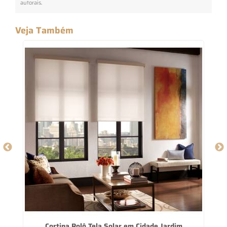
autorais
.
Veja Também
o
Cortina Rolô Tela Solar em Cidade Jardim