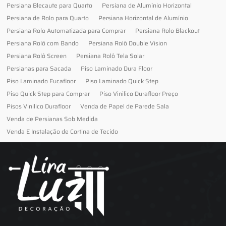
Persiana Blecaute para Quarto
Persiana de Alumínio Horizontal
Persiana de Rolo para Quarto
Persiana Horizontal de Alumínio
Persiana Rolo Automatizada para Comprar
Persiana Rolo Blackout
Persiana Rolô com Bando
Persiana Rolô Double Vision
Persiana Rolô Screen
Persiana Rolô Tela Solar
Persianas para Sacada
Piso Laminado Dura Floor
Piso Laminado Eucafloor
Piso Laminado Quick Step
Piso Quick Step para Comprar
Piso Vinilico Durafloor Preço
Pisos Vinilico Durafloor
Venda de Papel de Parede Sala
Venda de Persianas Sob Medida
Venda E Instalação de Cortina de Tecido