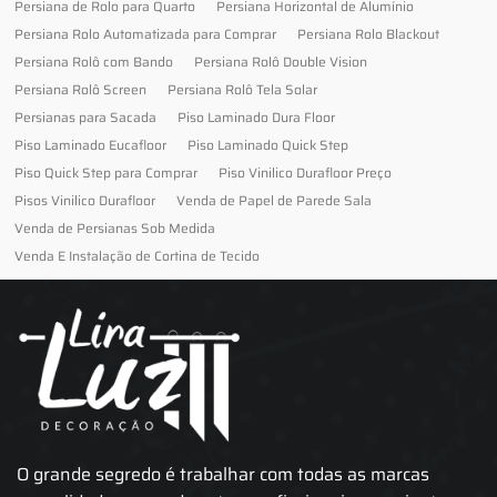
Persiana de Rolo para Quarto
Persiana Horizontal de Alumínio
Persiana Rolo Automatizada para Comprar
Persiana Rolo Blackout
Persiana Rolô com Bando
Persiana Rolô Double Vision
Persiana Rolô Screen
Persiana Rolô Tela Solar
Persianas para Sacada
Piso Laminado Dura Floor
Piso Laminado Eucafloor
Piso Laminado Quick Step
Piso Quick Step para Comprar
Piso Vinilico Durafloor Preço
Pisos Vinilico Durafloor
Venda de Papel de Parede Sala
Venda de Persianas Sob Medida
Venda E Instalação de Cortina de Tecido
O grande segredo é trabalhar com todas as marcas