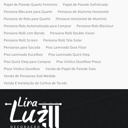
Papel de Parede Quarto Feminino
Papel de Parede Sofisticado
Persiana Blecaute para Quarto
Persiana de Alumínio Horizontal
Persiana de Rolo para Quarto
Persiana Horizontal de Alumínio
Persiana Rolo Automatizada para Comprar
Persiana Rolo Blackout
Persiana Rolô com Bando
Persiana Rolô Double Vision
Persiana Rolô Screen
Persiana Rolô Tela Solar
Persianas para Sacada
Piso Laminado Dura Floor
Piso Laminado Eucafloor
Piso Laminado Quick Step
Piso Quick Step para Comprar
Piso Vinilico Durafloor Preço
Pisos Vinilico Durafloor
Venda de Papel de Parede Sala
Venda de Persianas Sob Medida
Venda E Instalação de Cortina de Tecido