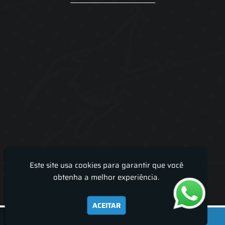
Este site usa cookies para garantir que você
Lira Luz Decor - Cortinas sob medidas e persianas
obtenha a melhor experiência.
ACEITAR