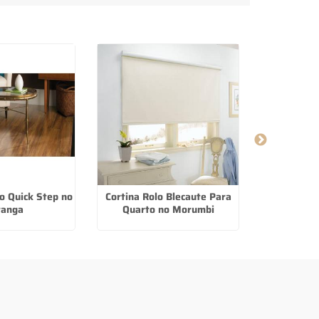
o Quick Step no
Cortina Rolo Blecaute Para
Persiana R
ranga
Quarto no Morumbi
S