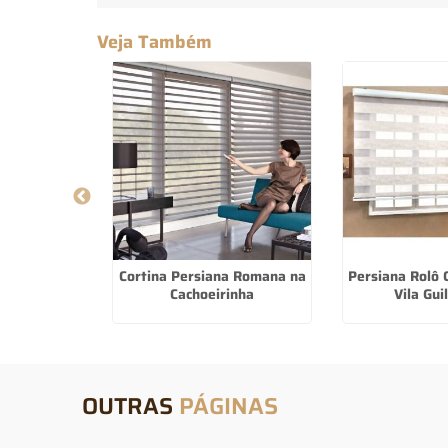
Veja Também
ecaute Para
Cortina Persiana Romana na
Persiana Rolô
a Mariana
Cachoeirinha
Vila Gu
OUTRAS
PÁGINAS