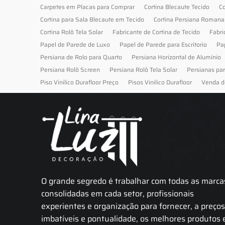
Carpetes em Placas para Comprar
Cortina Blecaute Tecido
Co
Cortina para Sala Blecaute em Tecido
Cortina Persiana Romana
Cortina Rolô Tela Solar
Fabricante de Cortina de Tecido
Fabri
Papel de Parede de Luxo
Papel de Parede para Escritorio
Pa
Persiana de Rolo para Quarto
Persiana Horizontal de Alumínio
Persiana Rolô Screen
Persiana Rolô Tela Solar
Persianas pa
Piso Vinilico Durafloor Preço
Pisos Vinilico Durafloor
Venda d
O grande segredo é trabalhar com todas as marca
consolidadas em cada setor, profissionais
experientes e organização para fornecer, a preço
imbatíveis e pontualidade, os melhores produtos 