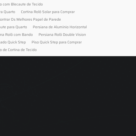
to com Blecaute de Tecido
ra Quarto
Cortina Rolô Solar para Comprar
ontrar Os Melhores Papel de Parede
aute para Quarto
Persiana de Alumínio Horizontal
ana Rolô com Bando
Persiana Rolô Double Vision
nado Quick Step
Piso Quick Step para Comprar
o de Cortina de Tecido