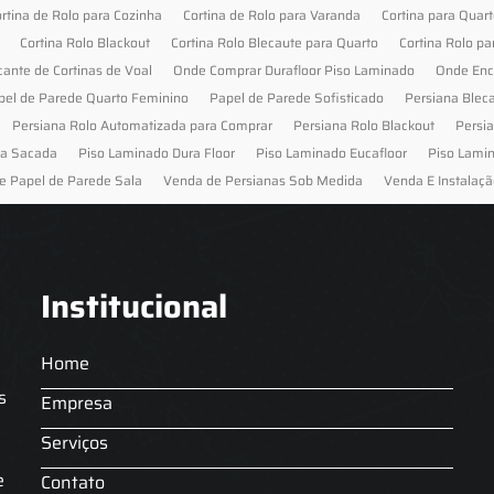
rtina de Rolo para Cozinha
Cortina de Rolo para Varanda
Cortina para Quar
Cortina Rolo Blackout
Cortina Rolo Blecaute para Quarto
Cortina Rolo pa
cante de Cortinas de Voal
Onde Comprar Durafloor Piso Laminado
Onde Enc
pel de Parede Quarto Feminino
Papel de Parede Sofisticado
Persiana Blec
Persiana Rolo Automatizada para Comprar
Persiana Rolo Blackout
Persi
ra Sacada
Piso Laminado Dura Floor
Piso Laminado Eucafloor
Piso Lami
e Papel de Parede Sala
Venda de Persianas Sob Medida
Venda E Instalaçã
Institucional
Home
s
Empresa
Serviços
s
e
Contato