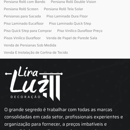
Persiana Rolô com Bando
Persiana Rolô Double Vision
Persiana Rolô Screen
Persiana Rolô Tela Solar
Persianas para Sacada
Piso Laminado Dura Floor
Piso Laminado Eucafloor
Piso Laminado Quick Step
Piso Quick Step para Comprar
Piso Vinilico Durafloor Preço
Pisos Vinilico Durafloor
Venda de Papel de Parede Sala
Venda de Persianas Sob Medida
Venda E Instalação de Cortina de Tecido
O grande segredo é trabalhar com todas as marcas
consolidadas em cada setor, profissionais experientes e
organização para fornecer, a preços imbatíveis e