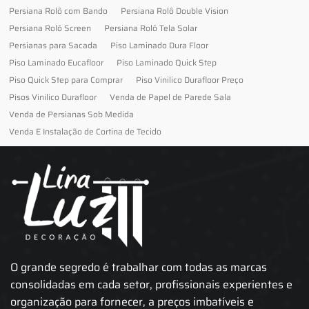
Persiana Rolô com Bando
Persiana Rolô Double Vision
Persiana Rolô Screen
Persiana Rolô Tela Solar
Persianas para Sacada
Piso Laminado Dura Floor
Piso Laminado Eucafloor
Piso Laminado Quick Step
Piso Quick Step para Comprar
Piso Vinilico Durafloor Preço
Pisos Vinilico Durafloor
Venda de Papel de Parede Sala
Venda de Persianas Sob Medida
Venda E Instalação de Cortina de Tecido
O grande segredo é trabalhar com todas as marcas
consolidadas em cada setor, profissionais experientes e
organização para fornecer, a preços imbatíveis e