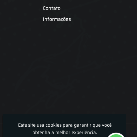
Contato
Informações
Este site usa cookies para garantir que você
Lira Luz Decor - Cortinas sob medidas e persianas
obtenha a melhor experiência.