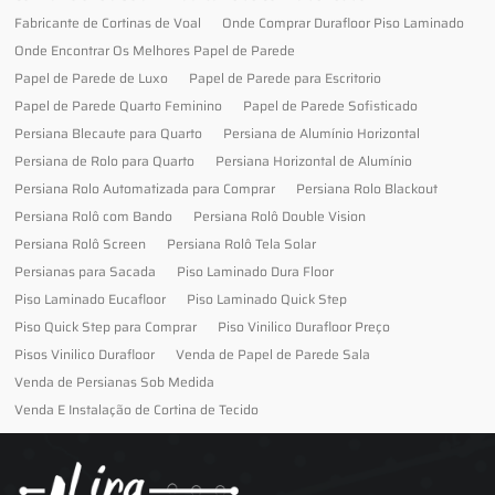
Fabricante de Cortinas de Voal
Onde Comprar Durafloor Piso Laminado
Onde Encontrar Os Melhores Papel de Parede
Papel de Parede de Luxo
Papel de Parede para Escritorio
Papel de Parede Quarto Feminino
Papel de Parede Sofisticado
Persiana Blecaute para Quarto
Persiana de Alumínio Horizontal
Persiana de Rolo para Quarto
Persiana Horizontal de Alumínio
Persiana Rolo Automatizada para Comprar
Persiana Rolo Blackout
Persiana Rolô com Bando
Persiana Rolô Double Vision
Persiana Rolô Screen
Persiana Rolô Tela Solar
Persianas para Sacada
Piso Laminado Dura Floor
Piso Laminado Eucafloor
Piso Laminado Quick Step
Piso Quick Step para Comprar
Piso Vinilico Durafloor Preço
Pisos Vinilico Durafloor
Venda de Papel de Parede Sala
Venda de Persianas Sob Medida
Venda E Instalação de Cortina de Tecido