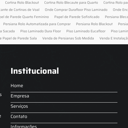
Cortina Rolo Blackout
Cortina Rolo Blecaute para Quarto
Cortina Rolo pa
cante de Cortinas de Voal
Onde Comprar Durafloor Piso Laminado
Onde Enc
pel de Parede Quarto Feminino
Papel de Parede Sofisticado
Persiana Blec
Persiana Rolo Automatizada para Comprar
Persiana Rolo Blackout
Persi
ra Sacada
Piso Laminado Dura Floor
Piso Laminado Eucafloor
Piso Lami
e Papel de Parede Sala
Venda de Persianas Sob Medida
Venda E Instalaçã
Institucional
Home
s
Empresa
Serviços
s
e
Contato
Informações