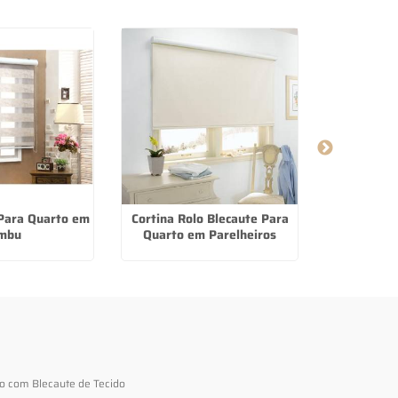
 Para Quarto em
Cortina Rolo Blecaute Para
Persiana
mbu
Quarto em Parelheiros
Alumínio n
to com Blecaute de Tecido