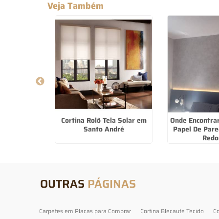
Veja Também
Para Comprar
Cortina Rolô Tela Solar em
Onde Encontra
ema
Santo André
Papel De Par
Redo
OUTRAS
PÁGINAS
Carpetes em Placas para Comprar
Cortina Blecaute Tecido
Co