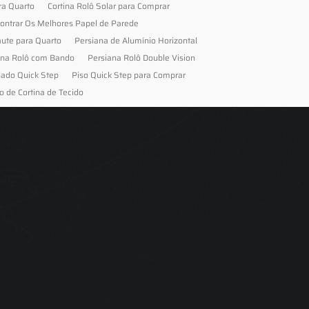
ra Quarto
Cortina Rolô Solar para Comprar
ontrar Os Melhores Papel de Parede
aute para Quarto
Persiana de Alumínio Horizontal
ana Rolô com Bando
Persiana Rolô Double Vision
nado Quick Step
Piso Quick Step para Comprar
o de Cortina de Tecido