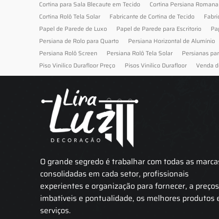
Cortina para Sala Blecaute em Tecido
Cortina Persiana Romana
Cortina Rolô Tela Solar
Fabricante de Cortina de Tecido
Fabri
Papel de Parede de Luxo
Papel de Parede para Escritorio
Pa
Persiana de Rolo para Quarto
Persiana Horizontal de Alumínio
Persiana Rolô Screen
Persiana Rolô Tela Solar
Persianas pa
Piso Vinilico Durafloor Preço
Pisos Vinilico Durafloor
Venda d
O grande segredo é trabalhar com todas as marca
consolidadas em cada setor, profissionais
experientes e organização para fornecer, a preço
imbatíveis e pontualidade, os melhores produtos 
serviços.