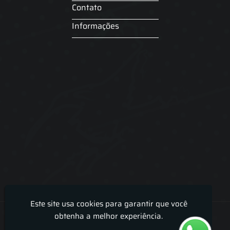
Contato
Informações
Este site usa cookies para garantir que você
Lira Luz Decor - Cortinas sob medidas e persianas
obtenha a melhor experiência.