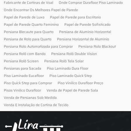
Fabricante de Cortinas de Voal
Onde Comprar Durafloor Piso Laminado
Onde Encontrar Os Melhores Papel de Parede
Papel de Parede de Luxo
Papel de Parede para Escritorio
Papel de Parede Quarto Feminino
Papel de Parede Sofisticado
Persiana Blecaute para Quarto
Persiana de Alumínio Horizontal
Persiana de Rolo para Quarto
Persiana Horizontal de Alumínio
Persiana Rolo Automatizada para Comprar
Persiana Rolo Blackout
Persiana Rolô com Bando
Persiana Rolô Double Vision
Persiana Rolô Screen
Persiana Rolô Tela Solar
Persianas para Sacada
Piso Laminado Dura Floor
Piso Laminado Eucafloor
Piso Laminado Quick Step
Piso Quick Step para Comprar
Piso Vinilico Durafloor Preço
Pisos Vinilico Durafloor
Venda de Papel de Parede Sala
Venda de Persianas Sob Medida
Venda E Instalação de Cortina de Tecido