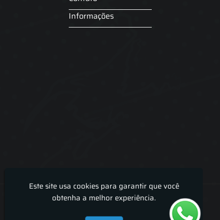
Informações
Este site usa cookies para garantir que você
Lira Luz Decor - Cortinas sob medidas e persianas
obtenha a melhor experiência.