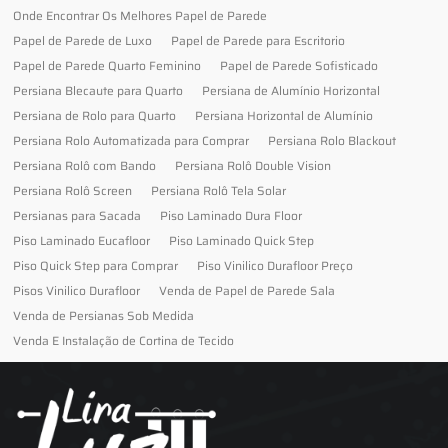
Onde Encontrar Os Melhores Papel de Parede
Papel de Parede de Luxo
Papel de Parede para Escritorio
Papel de Parede Quarto Feminino
Papel de Parede Sofisticado
Persiana Blecaute para Quarto
Persiana de Alumínio Horizontal
Persiana de Rolo para Quarto
Persiana Horizontal de Alumínio
Persiana Rolo Automatizada para Comprar
Persiana Rolo Blackout
Persiana Rolô com Bando
Persiana Rolô Double Vision
Persiana Rolô Screen
Persiana Rolô Tela Solar
Persianas para Sacada
Piso Laminado Dura Floor
Piso Laminado Eucafloor
Piso Laminado Quick Step
Piso Quick Step para Comprar
Piso Vinilico Durafloor Preço
Pisos Vinilico Durafloor
Venda de Papel de Parede Sala
Venda de Persianas Sob Medida
Venda E Instalação de Cortina de Tecido