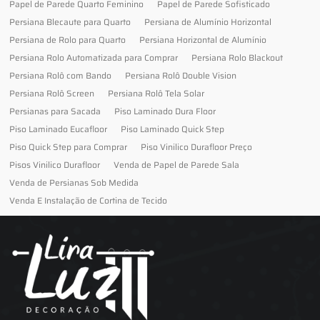
Papel de Parede Quarto Feminino
Papel de Parede Sofisticado
Persiana Blecaute para Quarto
Persiana de Alumínio Horizontal
Persiana de Rolo para Quarto
Persiana Horizontal de Alumínio
Persiana Rolo Automatizada para Comprar
Persiana Rolo Blackout
Persiana Rolô com Bando
Persiana Rolô Double Vision
Persiana Rolô Screen
Persiana Rolô Tela Solar
Persianas para Sacada
Piso Laminado Dura Floor
Piso Laminado Eucafloor
Piso Laminado Quick Step
Piso Quick Step para Comprar
Piso Vinilico Durafloor Preço
Pisos Vinilico Durafloor
Venda de Papel de Parede Sala
Venda de Persianas Sob Medida
Venda E Instalação de Cortina de Tecido