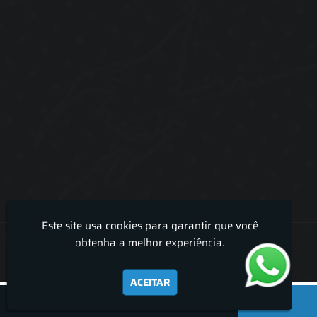
Este site usa cookies para garantir que você
Lira Luz Decor - Cortinas sob medidas e persianas
obtenha a melhor experiência.
ACEITAR