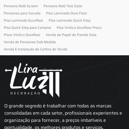
Persiana Rolô Screen
Persiana Rolô Tela Solar
Persianas para Sacada
Piso Laminado Dura Floor
Piso Laminado Eucafloor
Piso Laminado Quick Step
Piso Quick Step para Comprar
Piso Vinilico Durafloor Preço
Pisos Vinilico Durafloor
Venda de Papel de Parede Sala
Venda de Persianas Sob Medida
Venda E Instalação de Cortina de Tecido
O grande segredo é trabalhar com todas as marcas
consolidadas em cada setor, profissionais experientes e
organização para fornecer, a preços imbatíveis e
pontualidade, os melhores produtos e serviços.