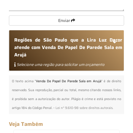
Enviar
Regiões de São Paulo que a Lira Luz Decor
atende com Venda De Papel De Parede Sala em
Arujá
Selecione uma região para solicitar um orçamento
O texto acima "
Venda De Papel De Parede Sala em Arujá
" é de direito
reservado. Sua reprodução, parcial ou total, mesmo citando nossos links,
é proibida sem a autorização do autor. Plágio é crime e está previsto no
artigo 184 do Código Penal. –
Lei n° 9.610-98 sobre direitos autorais
.
Veja Também