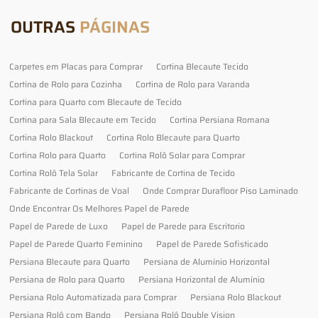
OUTRAS
PÁGINAS
Carpetes em Placas para Comprar
Cortina Blecaute Tecido
Cortina de Rolo para Cozinha
Cortina de Rolo para Varanda
Cortina para Quarto com Blecaute de Tecido
Cortina para Sala Blecaute em Tecido
Cortina Persiana Romana
Cortina Rolo Blackout
Cortina Rolo Blecaute para Quarto
Cortina Rolo para Quarto
Cortina Rolô Solar para Comprar
Cortina Rolô Tela Solar
Fabricante de Cortina de Tecido
Fabricante de Cortinas de Voal
Onde Comprar Durafloor Piso Laminado
Onde Encontrar Os Melhores Papel de Parede
Papel de Parede de Luxo
Papel de Parede para Escritorio
Papel de Parede Quarto Feminino
Papel de Parede Sofisticado
Persiana Blecaute para Quarto
Persiana de Alumínio Horizontal
Persiana de Rolo para Quarto
Persiana Horizontal de Alumínio
Persiana Rolo Automatizada para Comprar
Persiana Rolo Blackout
Persiana Rolô com Bando
Persiana Rolô Double Vision