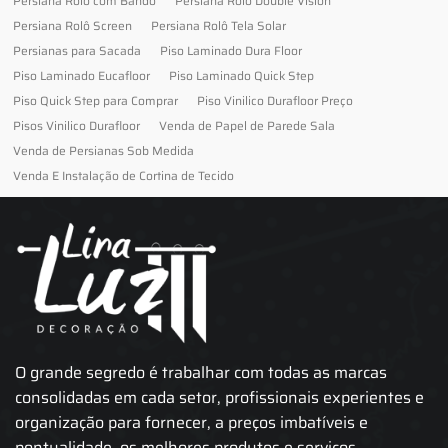
Persiana Rolô com Bando
Persiana Rolô Double Vision
Persiana Rolô Screen
Persiana Rolô Tela Solar
Persianas para Sacada
Piso Laminado Dura Floor
Piso Laminado Eucafloor
Piso Laminado Quick Step
Piso Quick Step para Comprar
Piso Vinilico Durafloor Preço
Pisos Vinilico Durafloor
Venda de Papel de Parede Sala
Venda de Persianas Sob Medida
Venda E Instalação de Cortina de Tecido
O grande segredo é trabalhar com todas as marcas
consolidadas em cada setor, profissionais experientes e
organização para fornecer, a preços imbatíveis e
pontualidade, os melhores produtos e serviços.