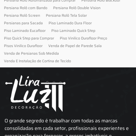
Persiana Rolo Automatizada para Comprar
Persiana Rolo Blackout
Persiana Rolô com Bando
Persiana Rolô Double Vision
Persiana Rolô Screen
Persiana Rolô Tela Solar
Persianas para Sacada
Piso Laminado Dura Floor
Piso Laminado Eucafloor
Piso Laminado Quick Step
Piso Quick Step para Comprar
Piso Vinilico Durafloor Preço
Pisos Vinilico Durafloor
Venda de Papel de Parede Sala
Venda de Persianas Sob Medida
Venda E Instalação de Cortina de Tecido
O grande segredo é trabalhar com todas as marcas
consolidadas em cada setor, profissionais experientes e
organização para fornecer, a preços imbatíveis e