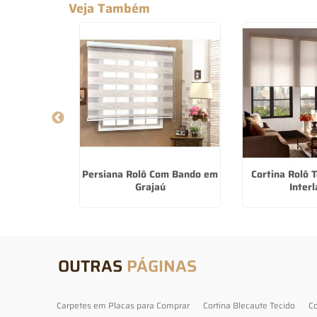
Veja Também
Para Varanda
Persiana Rolô Com Bando em
Cortina Rolô 
s Artes
Grajaú
Inter
OUTRAS
PÁGINAS
Carpetes em Placas para Comprar
Cortina Blecaute Tecido
Co