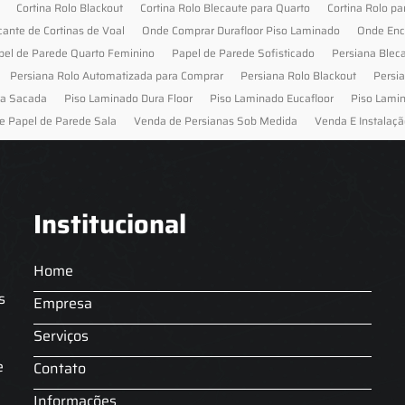
Cortina Rolo Blackout
Cortina Rolo Blecaute para Quarto
Cortina Rolo pa
cante de Cortinas de Voal
Onde Comprar Durafloor Piso Laminado
Onde Enc
pel de Parede Quarto Feminino
Papel de Parede Sofisticado
Persiana Blec
Persiana Rolo Automatizada para Comprar
Persiana Rolo Blackout
Persi
ra Sacada
Piso Laminado Dura Floor
Piso Laminado Eucafloor
Piso Lami
e Papel de Parede Sala
Venda de Persianas Sob Medida
Venda E Instalaçã
Institucional
Home
s
Empresa
Serviços
s
e
Contato
Informações