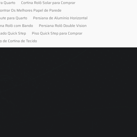
ra Quarto
Cortina Rolô Solar para Comprar
ontrar Os Melhores Papel de Parede
aute para Quarto
Persiana de Alumínio Horizontal
ana Rolô com Bando
Persiana Rolô Double Vision
nado Quick Step
Piso Quick Step para Comprar
o de Cortina de Tecido