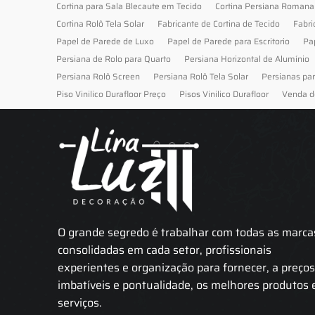
Cortina para Sala Blecaute em Tecido
Cortina Persiana Romana
Cortina Rolô Tela Solar
Fabricante de Cortina de Tecido
Fabri
Papel de Parede de Luxo
Papel de Parede para Escritorio
Pa
Persiana de Rolo para Quarto
Persiana Horizontal de Alumínio
Persiana Rolô Screen
Persiana Rolô Tela Solar
Persianas pa
Piso Vinilico Durafloor Preço
Pisos Vinilico Durafloor
Venda d
O grande segredo é trabalhar com todas as marca
consolidadas em cada setor, profissionais
experientes e organização para fornecer, a preço
imbatíveis e pontualidade, os melhores produtos 
serviços.