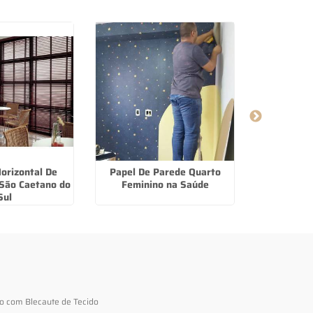
orizontal De
Papel De Parede Quarto
Papel De
São Caetano do
Feminino na Saúde
Feminino n
Sul
to com Blecaute de Tecido