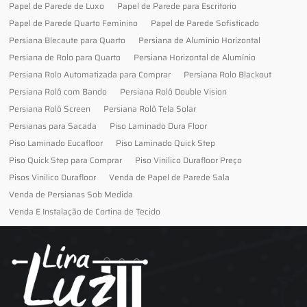
Papel de Parede de Luxo
Papel de Parede para Escritorio
Papel de Parede Quarto Feminino
Papel de Parede Sofisticado
Persiana Blecaute para Quarto
Persiana de Alumínio Horizontal
Persiana de Rolo para Quarto
Persiana Horizontal de Alumínio
Persiana Rolo Automatizada para Comprar
Persiana Rolo Blackout
Persiana Rolô com Bando
Persiana Rolô Double Vision
Persiana Rolô Screen
Persiana Rolô Tela Solar
Persianas para Sacada
Piso Laminado Dura Floor
Piso Laminado Eucafloor
Piso Laminado Quick Step
Piso Quick Step para Comprar
Piso Vinilico Durafloor Preço
Pisos Vinilico Durafloor
Venda de Papel de Parede Sala
Venda de Persianas Sob Medida
Venda E Instalação de Cortina de Tecido