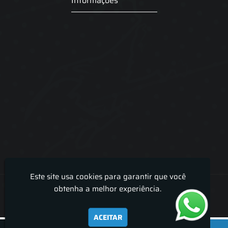
Informações
Este site usa cookies para garantir que você
Lira Luz Decor - Cortinas sob medidas e persianas
obtenha a melhor experiência.
ACEITAR