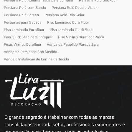
Persiana Rolo Automatizada para Comprar
Persiana Rolo Blackout
Persiana Rolô com Bando
Persiana Rolô Double Vision
Persiana Rolô Screen
Persiana Rolô Tela Solar
Persianas para Sacada
Piso Laminado Dura Floor
Piso Laminado Eucafloor
Piso Laminado Quick Step
Piso Quick Step para Comprar
Piso Vinilico Durafloor Preço
Pisos Vinilico Durafloor
Venda de Papel de Parede Sala
Venda de Persianas Sob Medida
Venda E Instalação de Cortina de Tecido
O grande segredo é trabalhar com todas as marcas
consolidadas em cada setor, profissionais experientes e
organização para fornecer, a preços imbatíveis e