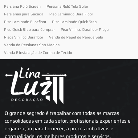
Persiana Rolô Screen
Persiana Rolô Tela Solar
Persianas para Sacada
Piso Laminado Dura Floor
Piso Laminado Eucafloor
Piso Laminado Quick Step
Piso Quick Step para Comprar
Piso Vinilico Durafloor Preço
Pisos Vinilico Durafloor
Venda de Papel de Parede Sala
Venda de Persianas Sob Medida
Venda E Instalação de Cortina de Tecido
O grande segredo é trabalhar com todas as marcas
consolidadas em cada setor, profissionais experientes e
organização para fornecer, a preços imbatíveis e
pontualidade, os melhores produtos e serviços.