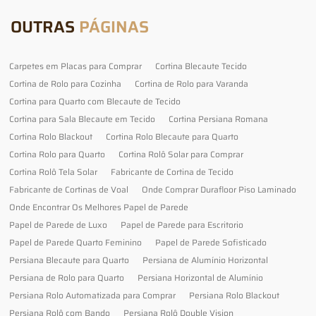
OUTRAS
PÁGINAS
Carpetes em Placas para Comprar
Cortina Blecaute Tecido
Cortina de Rolo para Cozinha
Cortina de Rolo para Varanda
Cortina para Quarto com Blecaute de Tecido
Cortina para Sala Blecaute em Tecido
Cortina Persiana Romana
Cortina Rolo Blackout
Cortina Rolo Blecaute para Quarto
Cortina Rolo para Quarto
Cortina Rolô Solar para Comprar
Cortina Rolô Tela Solar
Fabricante de Cortina de Tecido
Fabricante de Cortinas de Voal
Onde Comprar Durafloor Piso Laminado
Onde Encontrar Os Melhores Papel de Parede
Papel de Parede de Luxo
Papel de Parede para Escritorio
Papel de Parede Quarto Feminino
Papel de Parede Sofisticado
Persiana Blecaute para Quarto
Persiana de Alumínio Horizontal
Persiana de Rolo para Quarto
Persiana Horizontal de Alumínio
Persiana Rolo Automatizada para Comprar
Persiana Rolo Blackout
Persiana Rolô com Bando
Persiana Rolô Double Vision