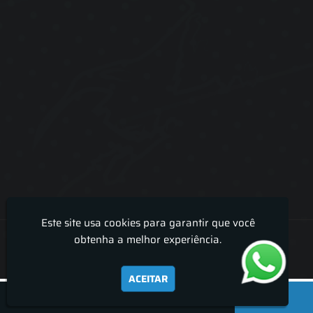
Este site usa cookies para garantir que você
Lira Luz Decor - Cortinas sob medidas e persianas
obtenha a melhor experiência.
ACEITAR