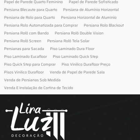
Papel de Parede Quarto Feminino
Papel de Parede Sofisticado
Persiana Blecaute para Quarto
Persiana de Alumínio Horizontal
Persiana de Rolo para Quarto
Persiana Horizontal de Alumínio
Persiana Rolo Automatizada para Comprar
Persiana Rolo Blackout
Persiana Rolô com Bando
Persiana Rolô Double Vision
Persiana Rolô Screen
Persiana Rolô Tela Solar
Persianas para Sacada
Piso Laminado Dura Floor
Piso Laminado Eucafloor
Piso Laminado Quick Step
Piso Quick Step para Comprar
Piso Vinilico Durafloor Preço
Pisos Vinilico Durafloor
Venda de Papel de Parede Sala
Venda de Persianas Sob Medida
Venda E Instalação de Cortina de Tecido