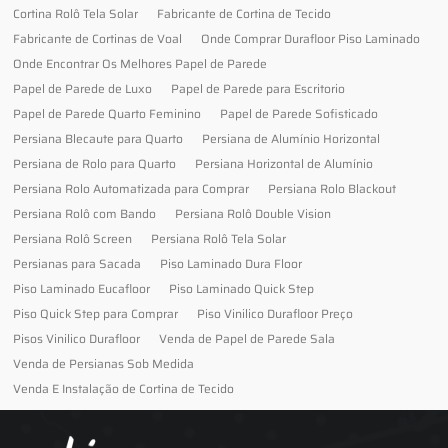
Cortina Rolô Tela Solar
Fabricante de Cortina de Tecido
Fabricante de Cortinas de Voal
Onde Comprar Durafloor Piso Laminado
Onde Encontrar Os Melhores Papel de Parede
Papel de Parede de Luxo
Papel de Parede para Escritorio
Papel de Parede Quarto Feminino
Papel de Parede Sofisticado
Persiana Blecaute para Quarto
Persiana de Alumínio Horizontal
Persiana de Rolo para Quarto
Persiana Horizontal de Alumínio
Persiana Rolo Automatizada para Comprar
Persiana Rolo Blackout
Persiana Rolô com Bando
Persiana Rolô Double Vision
Persiana Rolô Screen
Persiana Rolô Tela Solar
Persianas para Sacada
Piso Laminado Dura Floor
Piso Laminado Eucafloor
Piso Laminado Quick Step
Piso Quick Step para Comprar
Piso Vinilico Durafloor Preço
Pisos Vinilico Durafloor
Venda de Papel de Parede Sala
Venda de Persianas Sob Medida
Venda E Instalação de Cortina de Tecido