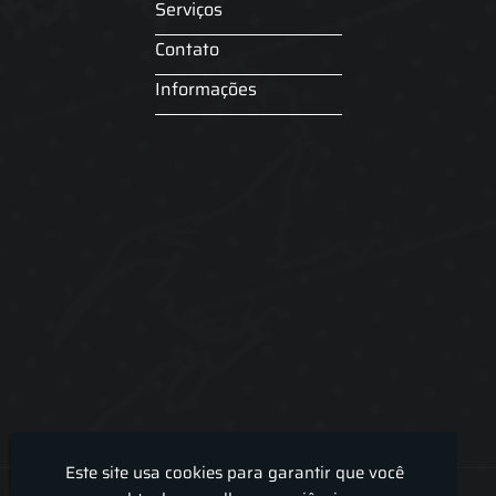
Serviços
Contato
Informações
Este site usa cookies para garantir que você
Lira Luz Decor - Cortinas sob medidas e persianas