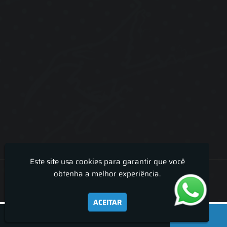
Este site usa cookies para garantir que você
Lira Luz Decor - Cortinas sob medidas e persianas
obtenha a melhor experiência.
ACEITAR