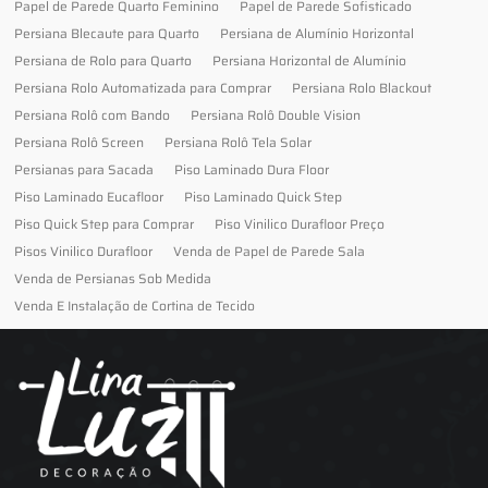
Papel de Parede Quarto Feminino
Papel de Parede Sofisticado
Persiana Blecaute para Quarto
Persiana de Alumínio Horizontal
Persiana de Rolo para Quarto
Persiana Horizontal de Alumínio
Persiana Rolo Automatizada para Comprar
Persiana Rolo Blackout
Persiana Rolô com Bando
Persiana Rolô Double Vision
Persiana Rolô Screen
Persiana Rolô Tela Solar
Persianas para Sacada
Piso Laminado Dura Floor
Piso Laminado Eucafloor
Piso Laminado Quick Step
Piso Quick Step para Comprar
Piso Vinilico Durafloor Preço
Pisos Vinilico Durafloor
Venda de Papel de Parede Sala
Venda de Persianas Sob Medida
Venda E Instalação de Cortina de Tecido