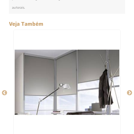
autorais
.
Veja Também