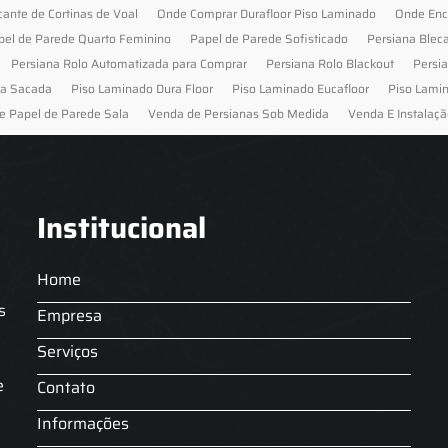
cante de Cortinas de Voal
Onde Comprar Durafloor Piso Laminado
Onde Enc
pel de Parede Quarto Feminino
Papel de Parede Sofisticado
Persiana Blec
Persiana Rolo Automatizada para Comprar
Persiana Rolo Blackout
Persi
ra Sacada
Piso Laminado Dura Floor
Piso Laminado Eucafloor
Piso Lami
e Papel de Parede Sala
Venda de Persianas Sob Medida
Venda E Instalaçã
Institucional
Home
s
Empresa
Serviços
s
e
Contato
Informações