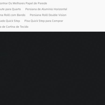
ontrar Os Melhores Papel de Parede
aute para Quarto
Persiana de Alumínio Horizontal
ana Rolô com Bando
Persiana Rolô Double Vision
nado Quick Step
Piso Quick Step para Comprar
o de Cortina de Tecido