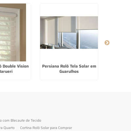
ô Double Vision
Persiana Rolô Tela Solar em
Cortina De 
arueri
Guarulhos
em
to com Blecaute de Tecido
ra Quarto
Cortina Rolô Solar para Comprar