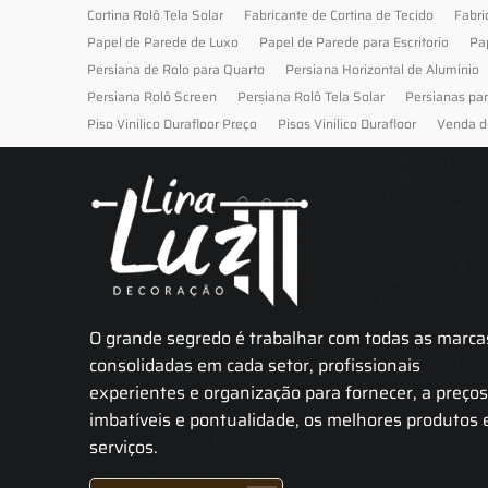
Cortina Rolô Tela Solar
Fabricante de Cortina de Tecido
Fabri
Papel de Parede de Luxo
Papel de Parede para Escritorio
Pa
Persiana de Rolo para Quarto
Persiana Horizontal de Alumínio
Persiana Rolô Screen
Persiana Rolô Tela Solar
Persianas pa
Piso Vinilico Durafloor Preço
Pisos Vinilico Durafloor
Venda d
O grande segredo é trabalhar com todas as marca
consolidadas em cada setor, profissionais
experientes e organização para fornecer, a preço
imbatíveis e pontualidade, os melhores produtos 
serviços.