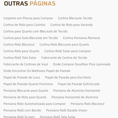
OUTRAS
PÁGINAS
Carpetes em Placas para Comprar
Cortina Blecaute Tecido
Cortina de Rolo para Cozinha
Cortina de Rolo para Varanda
Cortina para Quarto com Blecaute de Tecido
Cortina para Sala Blecaute em Tecido
Cortina Persiana Romana
Cortina Rolo Blackout
Cortina Rolo Blecaute para Quarto
Cortina Rolo para Quarto
Cortina Rolô Solar para Comprar
Cortina Rolô Tela Solar
Fabricante de Cortina de Tecido
Fabricante de Cortinas de Voal
Onde Comprar Durafloor Piso Laminado
Onde Encontrar Os Melhores Papel de Parede
Papel de Parede de Luxo
Papel de Parede para Escritorio
Papel de Parede Quarto Feminino
Papel de Parede Sofisticado
Persiana Blecaute para Quarto
Persiana de Alumínio Horizontal
Persiana de Rolo para Quarto
Persiana Horizontal de Alumínio
Persiana Rolo Automatizada para Comprar
Persiana Rolo Blackout
Persiana Rolô com Bando
Persiana Rolô Double Vision
Persiana Rolô Screen
Persiana Rolô Tela Solar