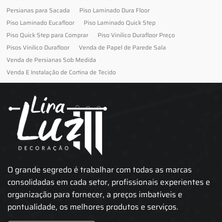
Persianas para Sacada
Piso Laminado Dura Floor
Piso Laminado Eucafloor
Piso Laminado Quick Step
Piso Quick Step para Comprar
Piso Vinilico Durafloor Preço
Pisos Vinilico Durafloor
Venda de Papel de Parede Sala
Venda de Persianas Sob Medida
Venda E Instalação de Cortina de Tecido
O grande segredo é trabalhar com todas as marcas
consolidadas em cada setor, profissionais experientes e
organização para fornecer, a preços imbatíveis e
pontualidade, os melhores produtos e serviços.