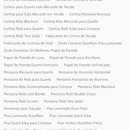
Cortina para Quarto com Blecaute de Tecido
Cortina para Sala Blecaute em Tecido
Cortina Persiana Romana
Cortina Rolo Blackout
Cortina Rolo Blecaute para Quarto
Cortina Rolo para Quarto
Cortina Rolô Solar para Comprar
Cortina Rolô Tela Solar
Fabricante de Cortina de Tecido
Fabricante de Cortinas de Voal
Onde Comprar Durafloor Piso Laminado
Onde Encontrar Os Melhores Papel de Parede
Papel de Parede de Luxo
Papel de Parede para Escritorio
Papel de Parede Quarto Feminino
Papel de Parede Sofisticado
Persiana Blecaute para Quarto
Persiana de Alumínio Horizontal
Persiana de Rolo para Quarto
Persiana Horizontal de Alumínio
Persiana Rolo Automatizada para Comprar
Persiana Rolo Blackout
Persiana Rolô com Bando
Persiana Rolô Double Vision
Persiana Rolô Screen
Persiana Rolô Tela Solar
Persianas para Sacada
Piso Laminado Dura Floor
Piso Laminado Eucafloor
Piso Laminado Quick Step
Piso Quick Step para Comprar
Piso Vinilico Durafloor Preço