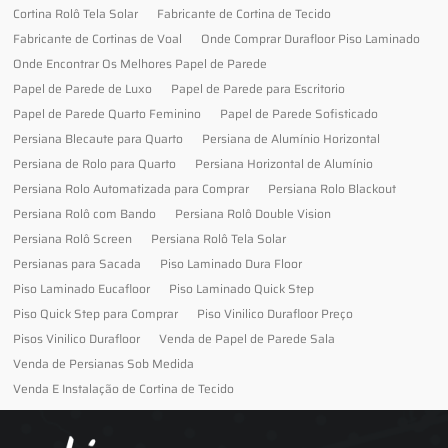
Cortina Rolô Tela Solar
Fabricante de Cortina de Tecido
Fabricante de Cortinas de Voal
Onde Comprar Durafloor Piso Laminado
Onde Encontrar Os Melhores Papel de Parede
Papel de Parede de Luxo
Papel de Parede para Escritorio
Papel de Parede Quarto Feminino
Papel de Parede Sofisticado
Persiana Blecaute para Quarto
Persiana de Alumínio Horizontal
Persiana de Rolo para Quarto
Persiana Horizontal de Alumínio
Persiana Rolo Automatizada para Comprar
Persiana Rolo Blackout
Persiana Rolô com Bando
Persiana Rolô Double Vision
Persiana Rolô Screen
Persiana Rolô Tela Solar
Persianas para Sacada
Piso Laminado Dura Floor
Piso Laminado Eucafloor
Piso Laminado Quick Step
Piso Quick Step para Comprar
Piso Vinilico Durafloor Preço
Pisos Vinilico Durafloor
Venda de Papel de Parede Sala
Venda de Persianas Sob Medida
Venda E Instalação de Cortina de Tecido