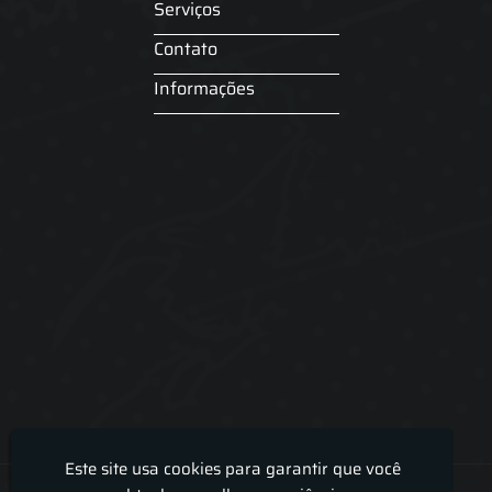
Serviços
Contato
Informações
Este site usa cookies para garantir que você
Lira Luz Decor - Cortinas sob medidas e persianas