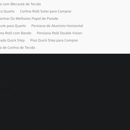
to com Blecaute de Tecido
ra Quarto
Cortina Rolô Solar para Comprar
ontrar Os Melhores Papel de Parede
aute para Quarto
Persiana de Alumínio Horizontal
ana Rolô com Bando
Persiana Rolô Double Vision
nado Quick Step
Piso Quick Step para Comprar
o de Cortina de Tecido