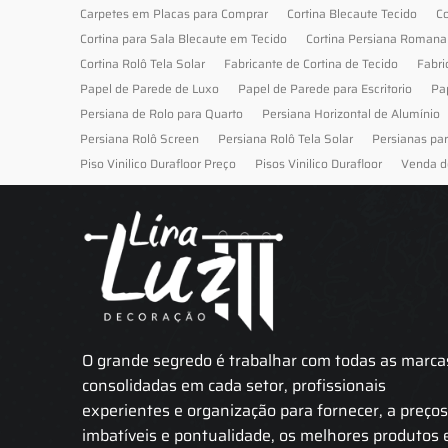
Carpetes em Placas para Comprar
Cortina Blecaute Tecido
Co
Cortina para Sala Blecaute em Tecido
Cortina Persiana Romana
Cortina Rolô Tela Solar
Fabricante de Cortina de Tecido
Fabri
Papel de Parede de Luxo
Papel de Parede para Escritorio
Pa
Persiana de Rolo para Quarto
Persiana Horizontal de Alumínio
Persiana Rolô Screen
Persiana Rolô Tela Solar
Persianas pa
Piso Vinilico Durafloor Preço
Pisos Vinilico Durafloor
Venda d
O grande segredo é trabalhar com todas as marca
consolidadas em cada setor, profissionais
experientes e organização para fornecer, a preço
imbatíveis e pontualidade, os melhores produtos 