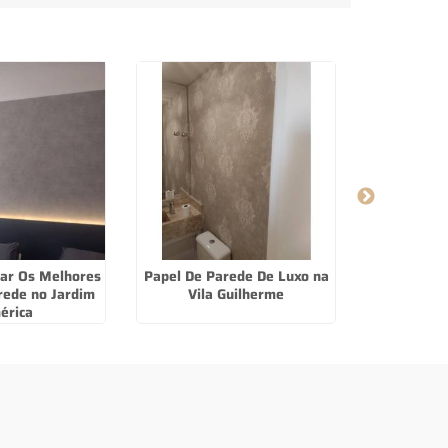
ar Os Melhores
Papel De Parede De Luxo na
Cortina Pe
rede no Jardim
Vila Guilherme
Jar
érica