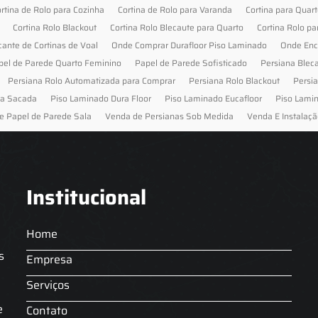
rtina de Rolo para Cozinha
Cortina de Rolo para Varanda
Cortina para Quar
Cortina Rolo Blackout
Cortina Rolo Blecaute para Quarto
Cortina Rolo pa
cante de Cortinas de Voal
Onde Comprar Durafloor Piso Laminado
Onde Enc
pel de Parede Quarto Feminino
Papel de Parede Sofisticado
Persiana Blec
Persiana Rolo Automatizada para Comprar
Persiana Rolo Blackout
Persi
ra Sacada
Piso Laminado Dura Floor
Piso Laminado Eucafloor
Piso Lami
e Papel de Parede Sala
Venda de Persianas Sob Medida
Venda E Instalaçã
Institucional
Home
s
Empresa
Serviços
s
e
Contato