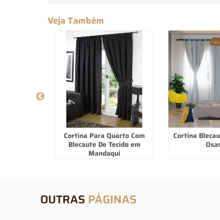
Veja Também
afloor Preço
Cortina Para Quarto Com
Cortina Bleca
stavo
Blecaute De Tecido em
Osa
Mandaqui
OUTRAS
PÁGINAS