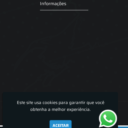
Informações
Este site usa cookies para garantir que você
Lira Luz Decor - Cortinas sob medidas e persianas
obtenha a melhor experiência.
ACEITAR