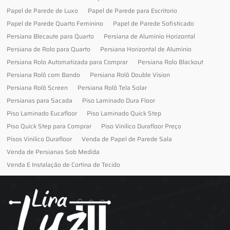
Papel de Parede de Luxo
Papel de Parede para Escritorio
Papel de Parede Quarto Feminino
Papel de Parede Sofisticado
Persiana Blecaute para Quarto
Persiana de Alumínio Horizontal
Persiana de Rolo para Quarto
Persiana Horizontal de Alumínio
Persiana Rolo Automatizada para Comprar
Persiana Rolo Blackout
Persiana Rolô com Bando
Persiana Rolô Double Vision
Persiana Rolô Screen
Persiana Rolô Tela Solar
Persianas para Sacada
Piso Laminado Dura Floor
Piso Laminado Eucafloor
Piso Laminado Quick Step
Piso Quick Step para Comprar
Piso Vinilico Durafloor Preço
Pisos Vinilico Durafloor
Venda de Papel de Parede Sala
Venda de Persianas Sob Medida
Venda E Instalação de Cortina de Tecido