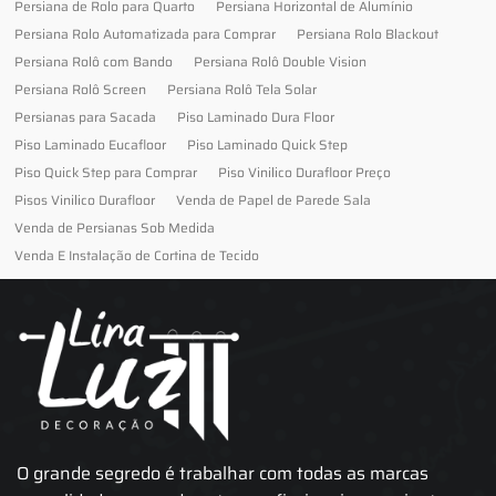
Persiana de Rolo para Quarto
Persiana Horizontal de Alumínio
Persiana Rolo Automatizada para Comprar
Persiana Rolo Blackout
Persiana Rolô com Bando
Persiana Rolô Double Vision
Persiana Rolô Screen
Persiana Rolô Tela Solar
Persianas para Sacada
Piso Laminado Dura Floor
Piso Laminado Eucafloor
Piso Laminado Quick Step
Piso Quick Step para Comprar
Piso Vinilico Durafloor Preço
Pisos Vinilico Durafloor
Venda de Papel de Parede Sala
Venda de Persianas Sob Medida
Venda E Instalação de Cortina de Tecido
O grande segredo é trabalhar com todas as marcas