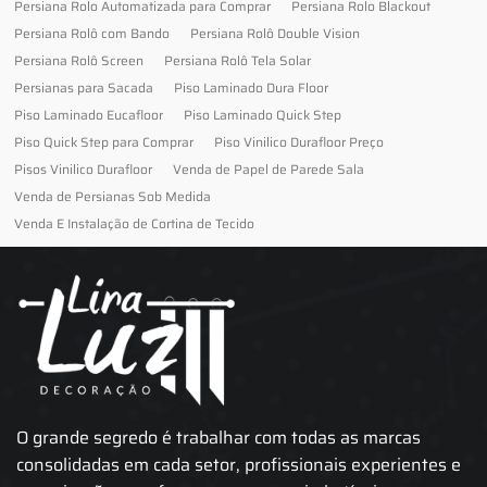
Persiana Rolo Automatizada para Comprar
Persiana Rolo Blackout
Persiana Rolô com Bando
Persiana Rolô Double Vision
Persiana Rolô Screen
Persiana Rolô Tela Solar
Persianas para Sacada
Piso Laminado Dura Floor
Piso Laminado Eucafloor
Piso Laminado Quick Step
Piso Quick Step para Comprar
Piso Vinilico Durafloor Preço
Pisos Vinilico Durafloor
Venda de Papel de Parede Sala
Venda de Persianas Sob Medida
Venda E Instalação de Cortina de Tecido
O grande segredo é trabalhar com todas as marcas
consolidadas em cada setor, profissionais experientes e