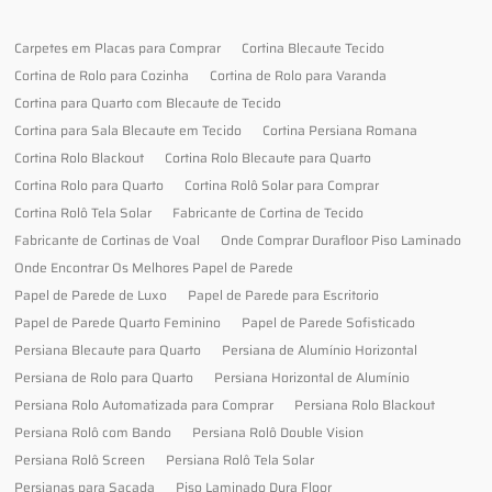
Carpetes em Placas para Comprar
Cortina Blecaute Tecido
Cortina de Rolo para Cozinha
Cortina de Rolo para Varanda
Cortina para Quarto com Blecaute de Tecido
Cortina para Sala Blecaute em Tecido
Cortina Persiana Romana
Cortina Rolo Blackout
Cortina Rolo Blecaute para Quarto
Cortina Rolo para Quarto
Cortina Rolô Solar para Comprar
Cortina Rolô Tela Solar
Fabricante de Cortina de Tecido
Fabricante de Cortinas de Voal
Onde Comprar Durafloor Piso Laminado
Onde Encontrar Os Melhores Papel de Parede
Papel de Parede de Luxo
Papel de Parede para Escritorio
Papel de Parede Quarto Feminino
Papel de Parede Sofisticado
Persiana Blecaute para Quarto
Persiana de Alumínio Horizontal
Persiana de Rolo para Quarto
Persiana Horizontal de Alumínio
Persiana Rolo Automatizada para Comprar
Persiana Rolo Blackout
Persiana Rolô com Bando
Persiana Rolô Double Vision
Persiana Rolô Screen
Persiana Rolô Tela Solar
Persianas para Sacada
Piso Laminado Dura Floor