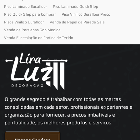
Piso Laminado Eucafloor
Piso Laminado Quick Step
Piso Quick Step para Comprar
Piso Vinilico Durafloor Preço
Pisos Vinilico Durafloor
Venda de Papel de Parede Sala
Venda de Persianas Sob Medida
Venda E Instalação de Cortina de Tecido
O grande segredo é trabalhar com todas as marcas
consolidadas em cada setor, profissionais experientes e
organização para fornecer, a preços imbatíveis e
pontualidade, os melhores produtos e serviços.