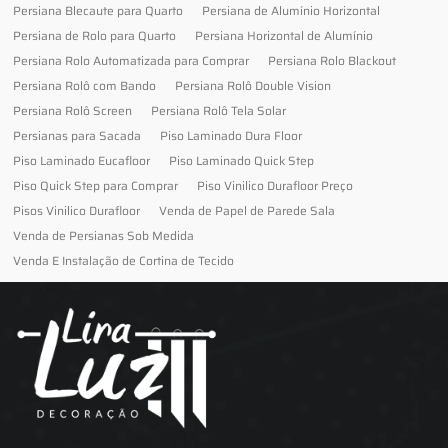
Persiana Blecaute para Quarto
Persiana de Alumínio Horizontal
Persiana de Rolo para Quarto
Persiana Horizontal de Alumínio
Persiana Rolo Automatizada para Comprar
Persiana Rolo Blackout
Persiana Rolô com Bando
Persiana Rolô Double Vision
Persiana Rolô Screen
Persiana Rolô Tela Solar
Persianas para Sacada
Piso Laminado Dura Floor
Piso Laminado Eucafloor
Piso Laminado Quick Step
Piso Quick Step para Comprar
Piso Vinilico Durafloor Preço
Pisos Vinilico Durafloor
Venda de Papel de Parede Sala
Venda de Persianas Sob Medida
Venda E Instalação de Cortina de Tecido