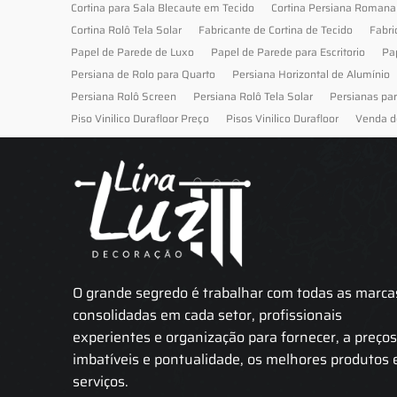
Cortina para Sala Blecaute em Tecido
Cortina Persiana Romana
Cortina Rolô Tela Solar
Fabricante de Cortina de Tecido
Fabri
Papel de Parede de Luxo
Papel de Parede para Escritorio
Pa
Persiana de Rolo para Quarto
Persiana Horizontal de Alumínio
Persiana Rolô Screen
Persiana Rolô Tela Solar
Persianas pa
Piso Vinilico Durafloor Preço
Pisos Vinilico Durafloor
Venda d
O grande segredo é trabalhar com todas as marca
consolidadas em cada setor, profissionais
experientes e organização para fornecer, a preço
imbatíveis e pontualidade, os melhores produtos 
serviços.