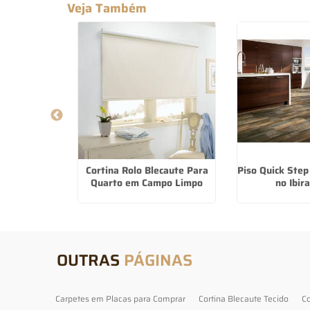
Veja Também
Para Cozinha
Cortina Rolo Blecaute Para
Piso Quick Ste
 da Serra
Quarto em Campo Limpo
no Ibir
OUTRAS
PÁGINAS
Carpetes em Placas para Comprar
Cortina Blecaute Tecido
Co