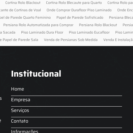
Cortina Rolo Blackout
Cortina Rolo Blecaute para Quarto
Cortina Rolo pa
cante de Cortinas de Voal
Onde Comprar Durafloor Piso Laminado
Onde Enc
pel de Parede Quarto Feminino
Papel de Parede Sofisticado
Persiana Blec
Persiana Rolo Automatizada para Comprar
Persiana Rolo Blackout
Persi
ra Sacada
Piso Laminado Dura Floor
Piso Laminado Eucafloor
Piso Lami
e Papel de Parede Sala
Venda de Persianas Sob Medida
Venda E Instalaçã
Institucional
Home
s
Empresa
Serviços
s
e
Contato
Informações