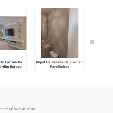
De Cortina De
Papel De Parede De Luxo em
Cortina Ro
Jardim Europa
Parelheiros
Jard
to com Blecaute de Tecido