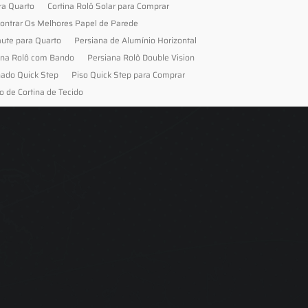
ra Quarto
Cortina Rolô Solar para Comprar
ontrar Os Melhores Papel de Parede
aute para Quarto
Persiana de Alumínio Horizontal
ana Rolô com Bando
Persiana Rolô Double Vision
nado Quick Step
Piso Quick Step para Comprar
o de Cortina de Tecido