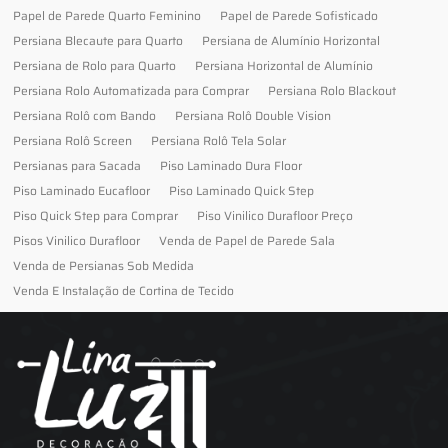
Papel de Parede Quarto Feminino
Papel de Parede Sofisticado
Persiana Blecaute para Quarto
Persiana de Alumínio Horizontal
Persiana de Rolo para Quarto
Persiana Horizontal de Alumínio
Persiana Rolo Automatizada para Comprar
Persiana Rolo Blackout
Persiana Rolô com Bando
Persiana Rolô Double Vision
Persiana Rolô Screen
Persiana Rolô Tela Solar
Persianas para Sacada
Piso Laminado Dura Floor
Piso Laminado Eucafloor
Piso Laminado Quick Step
Piso Quick Step para Comprar
Piso Vinilico Durafloor Preço
Pisos Vinilico Durafloor
Venda de Papel de Parede Sala
Venda de Persianas Sob Medida
Venda E Instalação de Cortina de Tecido