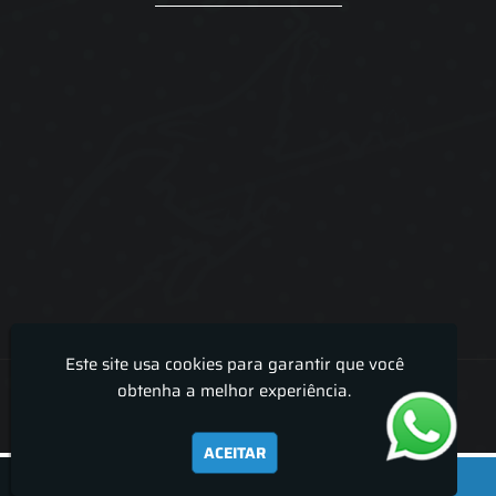
Este site usa cookies para garantir que você
Lira Luz Decor - Cortinas sob medidas e persianas
obtenha a melhor experiência.
ACEITAR