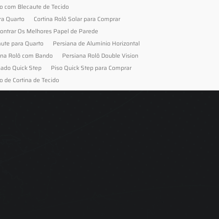
to com Blecaute de Tecido
ra Quarto
Cortina Rolô Solar para Comprar
ontrar Os Melhores Papel de Parede
aute para Quarto
Persiana de Alumínio Horizontal
ana Rolô com Bando
Persiana Rolô Double Vision
nado Quick Step
Piso Quick Step para Comprar
o de Cortina de Tecido