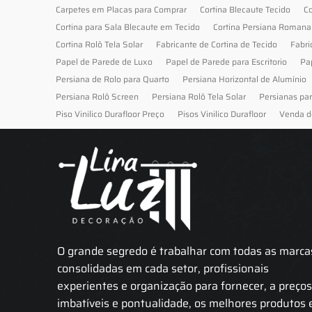
Carpetes em Placas para Comprar
Cortina Blecaute Tecido
Co
Cortina para Sala Blecaute em Tecido
Cortina Persiana Romana
Cortina Rolô Tela Solar
Fabricante de Cortina de Tecido
Fabri
Papel de Parede de Luxo
Papel de Parede para Escritorio
Pa
Persiana de Rolo para Quarto
Persiana Horizontal de Alumínio
Persiana Rolô Screen
Persiana Rolô Tela Solar
Persianas pa
Piso Vinilico Durafloor Preço
Pisos Vinilico Durafloor
Venda d
O grande segredo é trabalhar com todas as marca
consolidadas em cada setor, profissionais
experientes e organização para fornecer, a preço
imbatíveis e pontualidade, os melhores produtos 