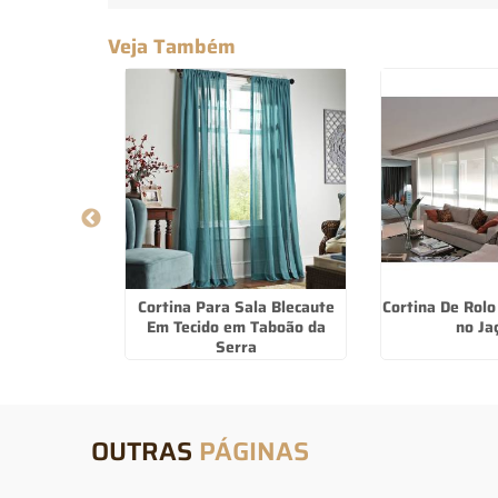
Veja Também
ucafloor em
Cortina Para Sala Blecaute
Cortina De Rol
á
Em Tecido em Taboão da
no Ja
Serra
OUTRAS
PÁGINAS