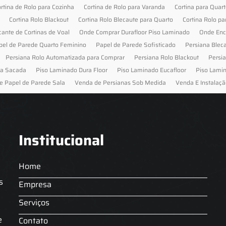
rtina de Rolo para Cozinha
Cortina de Rolo para Varanda
Cortina para Quar
Cortina Rolo Blackout
Cortina Rolo Blecaute para Quarto
Cortina Rolo pa
cante de Cortinas de Voal
Onde Comprar Durafloor Piso Laminado
Onde Enc
pel de Parede Quarto Feminino
Papel de Parede Sofisticado
Persiana Blec
Persiana Rolo Automatizada para Comprar
Persiana Rolo Blackout
Persi
ra Sacada
Piso Laminado Dura Floor
Piso Laminado Eucafloor
Piso Lami
e Papel de Parede Sala
Venda de Persianas Sob Medida
Venda E Instalaçã
Institucional
Home
s
Empresa
Serviços
s
e
Contato