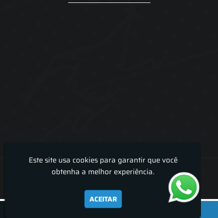
Este site usa cookies para garantir que você
Lira Luz Decor - Cortinas sob medidas e persianas
obtenha a melhor experiência.
ACEITAR