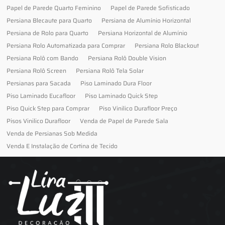
Papel de Parede Quarto Feminino
Papel de Parede Sofisticado
Persiana Blecaute para Quarto
Persiana de Alumínio Horizontal
Persiana de Rolo para Quarto
Persiana Horizontal de Alumínio
Persiana Rolo Automatizada para Comprar
Persiana Rolo Blackout
Persiana Rolô com Bando
Persiana Rolô Double Vision
Persiana Rolô Screen
Persiana Rolô Tela Solar
Persianas para Sacada
Piso Laminado Dura Floor
Piso Laminado Eucafloor
Piso Laminado Quick Step
Piso Quick Step para Comprar
Piso Vinilico Durafloor Preço
Pisos Vinilico Durafloor
Venda de Papel de Parede Sala
Venda de Persianas Sob Medida
Venda E Instalação de Cortina de Tecido