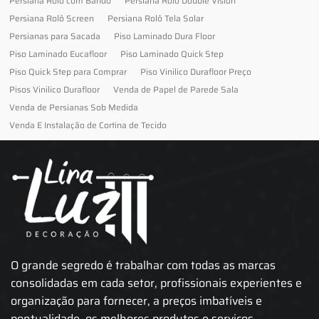
Persiana Rolô com Bando
Persiana Rolô Double Vision
Persiana Rolô Screen
Persiana Rolô Tela Solar
Persianas para Sacada
Piso Laminado Dura Floor
Piso Laminado Eucafloor
Piso Laminado Quick Step
Piso Quick Step para Comprar
Piso Vinilico Durafloor Preço
Pisos Vinilico Durafloor
Venda de Papel de Parede Sala
Venda de Persianas Sob Medida
Venda E Instalação de Cortina de Tecido
O grande segredo é trabalhar com todas as marcas
consolidadas em cada setor, profissionais experientes e
organização para fornecer, a preços imbatíveis e
pontualidade, os melhores produtos e serviços.