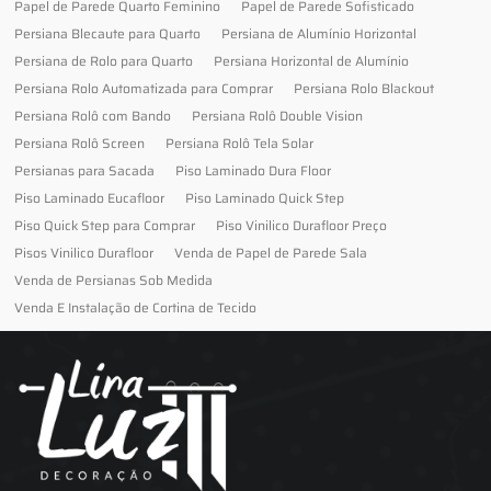
Papel de Parede Quarto Feminino
Papel de Parede Sofisticado
Persiana Blecaute para Quarto
Persiana de Alumínio Horizontal
Persiana de Rolo para Quarto
Persiana Horizontal de Alumínio
Persiana Rolo Automatizada para Comprar
Persiana Rolo Blackout
Persiana Rolô com Bando
Persiana Rolô Double Vision
Persiana Rolô Screen
Persiana Rolô Tela Solar
Persianas para Sacada
Piso Laminado Dura Floor
Piso Laminado Eucafloor
Piso Laminado Quick Step
Piso Quick Step para Comprar
Piso Vinilico Durafloor Preço
Pisos Vinilico Durafloor
Venda de Papel de Parede Sala
Venda de Persianas Sob Medida
Venda E Instalação de Cortina de Tecido