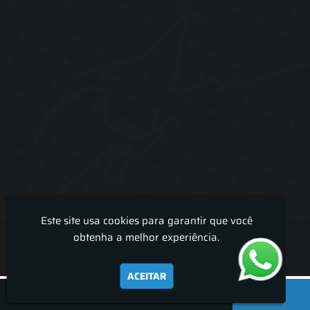
Este site usa cookies para garantir que você
Lira Luz Decor - Cortinas sob medidas e persianas
obtenha a melhor experiência.
ACEITAR