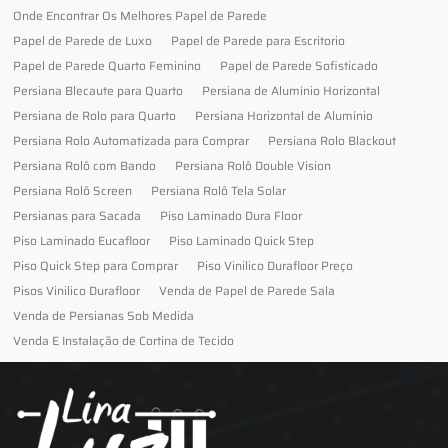
Onde Encontrar Os Melhores Papel de Parede
Papel de Parede de Luxo
Papel de Parede para Escritorio
Papel de Parede Quarto Feminino
Papel de Parede Sofisticado
Persiana Blecaute para Quarto
Persiana de Alumínio Horizontal
Persiana de Rolo para Quarto
Persiana Horizontal de Alumínio
Persiana Rolo Automatizada para Comprar
Persiana Rolo Blackout
Persiana Rolô com Bando
Persiana Rolô Double Vision
Persiana Rolô Screen
Persiana Rolô Tela Solar
Persianas para Sacada
Piso Laminado Dura Floor
Piso Laminado Eucafloor
Piso Laminado Quick Step
Piso Quick Step para Comprar
Piso Vinilico Durafloor Preço
Pisos Vinilico Durafloor
Venda de Papel de Parede Sala
Venda de Persianas Sob Medida
Venda E Instalação de Cortina de Tecido