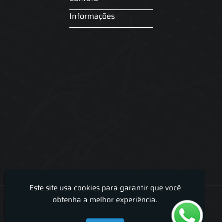
Informações
Este site usa cookies para garantir que você
Lira Luz Decor - Cortinas sob medidas e persianas
obtenha a melhor experiência.