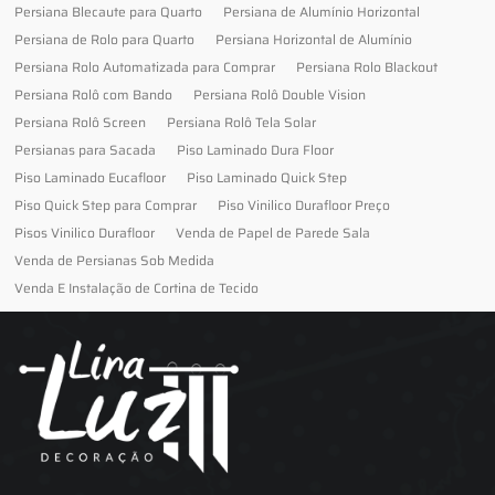
Persiana Blecaute para Quarto
Persiana de Alumínio Horizontal
Persiana de Rolo para Quarto
Persiana Horizontal de Alumínio
Persiana Rolo Automatizada para Comprar
Persiana Rolo Blackout
Persiana Rolô com Bando
Persiana Rolô Double Vision
Persiana Rolô Screen
Persiana Rolô Tela Solar
Persianas para Sacada
Piso Laminado Dura Floor
Piso Laminado Eucafloor
Piso Laminado Quick Step
Piso Quick Step para Comprar
Piso Vinilico Durafloor Preço
Pisos Vinilico Durafloor
Venda de Papel de Parede Sala
Venda de Persianas Sob Medida
Venda E Instalação de Cortina de Tecido