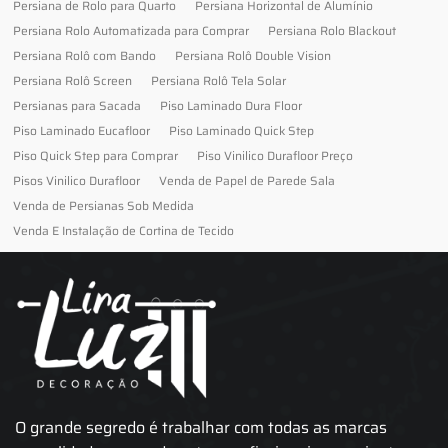
Persiana de Rolo para Quarto
Persiana Horizontal de Alumínio
Persiana Rolo Automatizada para Comprar
Persiana Rolo Blackout
Persiana Rolô com Bando
Persiana Rolô Double Vision
Persiana Rolô Screen
Persiana Rolô Tela Solar
Persianas para Sacada
Piso Laminado Dura Floor
Piso Laminado Eucafloor
Piso Laminado Quick Step
Piso Quick Step para Comprar
Piso Vinilico Durafloor Preço
Pisos Vinilico Durafloor
Venda de Papel de Parede Sala
Venda de Persianas Sob Medida
Venda E Instalação de Cortina de Tecido
O grande segredo é trabalhar com todas as marcas