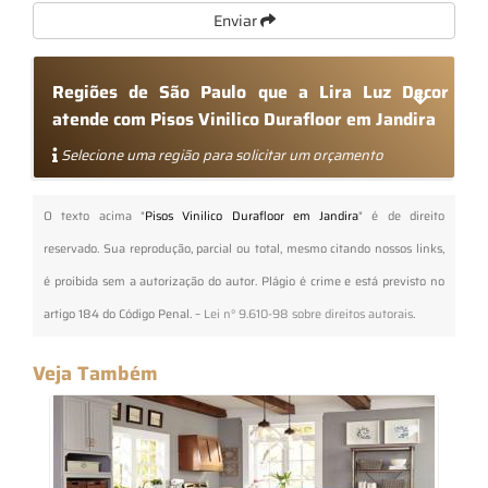
Enviar
Regiões de São Paulo que a Lira Luz Decor
atende com Pisos Vinilico Durafloor em Jandira
Selecione uma região para solicitar um orçamento
O texto acima "
Pisos Vinilico Durafloor em Jandira
" é de direito
reservado. Sua reprodução, parcial ou total, mesmo citando nossos links,
é proibida sem a autorização do autor. Plágio é crime e está previsto no
artigo 184 do Código Penal. –
Lei n° 9.610-98 sobre direitos autorais
.
Veja Também