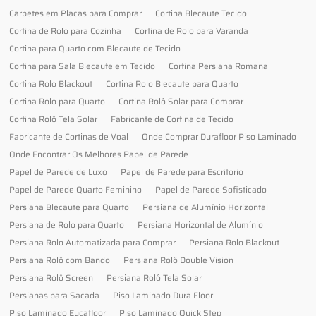
Carpetes em Placas para Comprar
Cortina Blecaute Tecido
Cortina de Rolo para Cozinha
Cortina de Rolo para Varanda
Cortina para Quarto com Blecaute de Tecido
Cortina para Sala Blecaute em Tecido
Cortina Persiana Romana
Cortina Rolo Blackout
Cortina Rolo Blecaute para Quarto
Cortina Rolo para Quarto
Cortina Rolô Solar para Comprar
Cortina Rolô Tela Solar
Fabricante de Cortina de Tecido
Fabricante de Cortinas de Voal
Onde Comprar Durafloor Piso Laminado
Onde Encontrar Os Melhores Papel de Parede
Papel de Parede de Luxo
Papel de Parede para Escritorio
Papel de Parede Quarto Feminino
Papel de Parede Sofisticado
Persiana Blecaute para Quarto
Persiana de Alumínio Horizontal
Persiana de Rolo para Quarto
Persiana Horizontal de Alumínio
Persiana Rolo Automatizada para Comprar
Persiana Rolo Blackout
Persiana Rolô com Bando
Persiana Rolô Double Vision
Persiana Rolô Screen
Persiana Rolô Tela Solar
Persianas para Sacada
Piso Laminado Dura Floor
Piso Laminado Eucafloor
Piso Laminado Quick Step